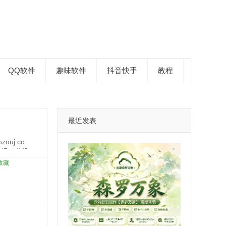
QQ软件
趣味软件
抖音快手
教程
最近发表
uj.co
vU5ca4YJn
免费测试三
收藏