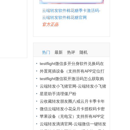
云端转发软件棉花糖季卡激活码-
云端转发软件棉花糖官网
官方正品
热门
最新
热评
随机
testflight微信多开分身软件兑换码在
哪里购买？
外置尾插设备（支持所有APP定位打
卡）
testflight微信双开激活码怎么获取购
买？
云端转发小飞猪官网-云端转发小飞猪
激活码
星星助手清理僵尸粉
云收藏转发朋友圈八戒云月卡季卡年
卡激活码卡密授权码
微信云端转发小花朵月卡授权码卡密
激活码拿码商城
苹果设备（充电宝）支持所有APP定
位打卡
云端转发滴滴官网-云端微信一键转发