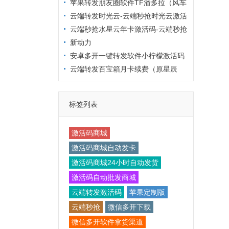
滴滴年卡激活码
苹果转发朋友圈软件TF潘多拉（风车
车同款微信多开）
云端转发时光云-云端秒抢时光云激活
码购买网站
云端秒抢水星云年卡激活码-云端秒抢
软件水星云发卡网
新动力
安卓多开一键转发软件小柠檬激活码
云端转发百宝箱月卡续费（原星辰
云）激活码
标签列表
激活码商城
激活码商城自动发卡
激活码商城24小时自动发货
激活码自动批发商城
云端转发激活码
苹果定制版
云端秒抢
微信多开下载
微信多开软件拿货渠道