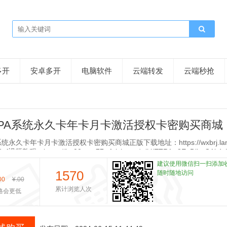
多开
安卓多开
电脑软件
云端转发
云端秒抢
PA系统永久卡年卡月卡激活授权卡密购买商城
统永久卡年卡月卡激活授权卡密购买商城正版下载地址：https://wxbrj.lanzo
3uf视频教程：https://hq00vnre77x.feishu.cn/wiki/ETR1w8EoDihuQ1k4
m=from_copylink聚客RPA系统PC端智能自动化，100%模拟人工注册帐号
建议使用微信扫一扫添加
测帐号权重功能独家根据权重智能分配任务独家支持通讯
1570
随时随地访问
00
¥
.00
累计浏览人次
格会更低