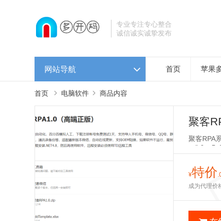
专业专注专心整合
诚信诚实诚挚发布
网站导航
首页
苹果
首页
电脑软件
商品内容
聚客R
聚客RPA系
m/b0ny5y
Lt?fro
天独家检
特价
¥
.
成为代理价