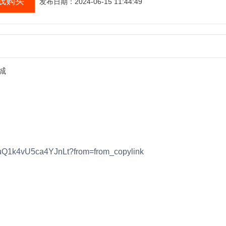
线购买
发布日期：2024-06-15 11:44:49
城
huQ1k4vU5ca4YJnLt?from=from_copylink