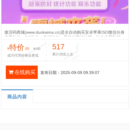
激活码商城(www.duokaima.cn)是全自动购买安卓苹果ISO微信分身
多开软件，QQ软件，云端转发，及微信营销技巧，软件使用教程，
电脑微信营销软件等24小时自动发货自动发卡商城，最低价格亲
517
特价
民，售后无忧，批发代理，打造最全正版微商软件批发商城!
¥
.00
¥
.00
累计浏览人次
成为代理价格会更低
在线购买
发布日期：2025-09-09 09:39:07
商品内容