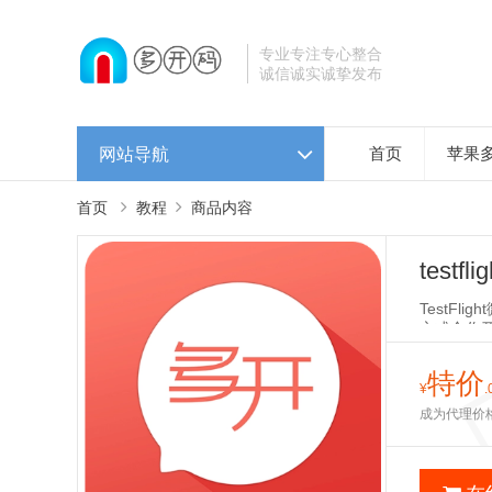
专业专注专心整合
诚信诚实诚挚发布
网站导航
首页
苹果
首页
教程
商品内容
test
购买商
TestF
方或合作开
态服务商
划申请访问
特价
¥
.
成为代理价