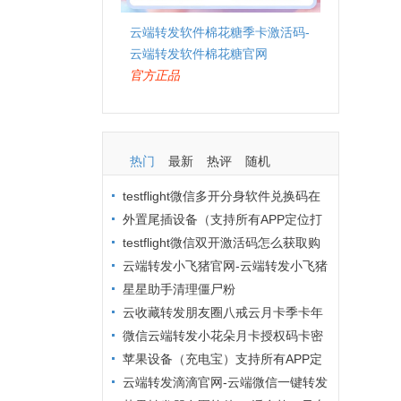
云端转发软件棉花糖季卡激活码-
云端转发软件棉花糖官网
官方正品
热门
最新
热评
随机
testflight微信多开分身软件兑换码在
哪里购买？
外置尾插设备（支持所有APP定位打
卡）
testflight微信双开激活码怎么获取购
买？
云端转发小飞猪官网-云端转发小飞猪
激活码
星星助手清理僵尸粉
云收藏转发朋友圈八戒云月卡季卡年
卡激活码卡密授权码
微信云端转发小花朵月卡授权码卡密
激活码拿码商城
苹果设备（充电宝）支持所有APP定
位打卡
云端转发滴滴官网-云端微信一键转发