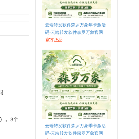
云端转发软件森罗万象年卡激活
码-云端转发软件森罗万象官网
官方正品
码
D），3个
云端转发软件森罗万象季卡激活
码-云端转发软件森罗万象官网