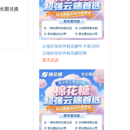
发布长期兑换
云端转发软件棉花糖年卡激活码-
云端转发软件棉花糖官网
官方正品