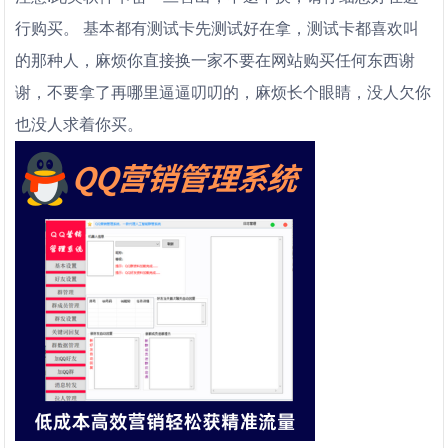
行购买。 基本都有测试卡先测试好在拿，测试卡都喜欢叫
的那种人，麻烦你直接换一家不要在网站购买任何东西谢
谢，不要拿了再哪里逼逼叨叨的，麻烦长个眼睛，没人欠你
也没人求着你买。