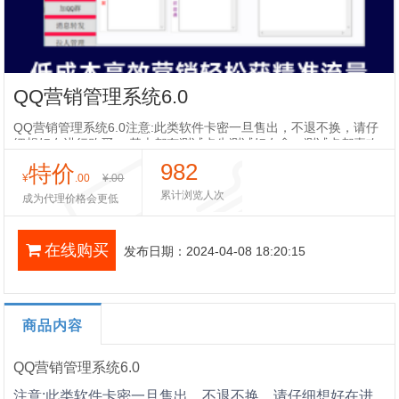
QQ营销管理系统6.0
QQ营销管理系统6.0注意:此类软件卡密一旦售出，不退不换，请仔
细想好在进行购买。 基本都有测试卡先测试好在拿，测试卡都喜欢
叫的那种人，麻烦你直接换一家不要在网站购买任何东西谢谢，不
982
特价
要拿了再哪里逼逼叨叨的，麻烦长个眼睛，没人欠你也没人求着你
¥
.00
¥
.00
买。
累计浏览人次
成为代理价格会更低
在线购买
发布日期：2024-04-08 18:20:15
商品内容
QQ营销管理系统6.0
注意:此类软件卡密一旦售出，不退不换，请仔细想好在进