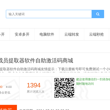
多开
安卓多开
电脑软件
云端转发
云端秒抢
成员提取器软件自助激活码商城
员提取器软件自助激活码商城友情提示：下载注册账号即可免费测试一个小
式卡，正式卡会免费赠送几次解绑次数，不要轻易换绑，没有解绑次数提
解绑不予解绑，出卡后不支持退换封卡换码退款等，购买考虑好在拿，不
建议使用微信扫一扫添加
授权。功能：A.对于已经加入的群可以通过群成员身份
1394
随时随地访问
00
¥
.00
累计浏览人次
格会更低